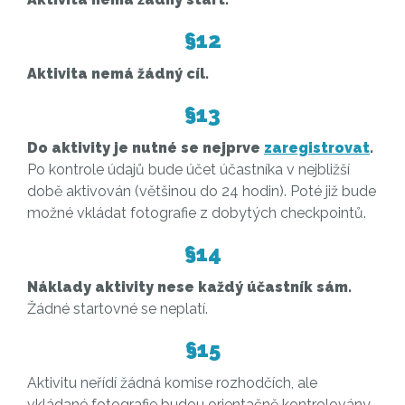
§12
Aktivita nemá žádný cíl.
§13
Do aktivity je nutné se nejprve
zaregistrovat
.
Po kontrole údajů bude účet účastníka v nejbližší
době aktivován (většinou do 24 hodin). Poté již bude
možné vkládat fotografie z dobytých checkpointů.
§14
Náklady aktivity nese každý účastník sám.
Žádné startovné se neplatí.
§15
Aktivitu neřídí žádná komise rozhodčích, ale
vkládané fotografie budou orientačně kontrolovány