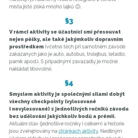
místa jistě získá mnoho lajků 🙂.
§3
V rámci aktivity se účastníci smí přesouvat
nejen pěšky, ale také jakýmkoliv dopravním
prostředkem
(včetně těch při samotném závodě
zakázaných jako je auto, autobus, trolejbus, letadlo,
parník apod.). S případnými zavazadly je možné
nakládat libovolně.
§4
Smyslem aktivity je společnými silami dobýt
všechny checkpointy (vylosované
i nevylosované) z jednotlivých ročníků závodu
bez udělování jakýchkoliv bodů a prémií.
Aktuální stav (jednotlivé ročníky i celkem) a historie
jsou zveřejňovány na
stránkách aktivity
. Nedílným