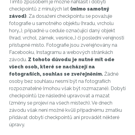
Tímto způsobem je možné nahlásit i dobytí
checkpointů z minulých let
(mimo samotný
závod)
. Za dosažení checkpointu se považuje
fotografie u samotného objektu (hradu, vrcholu
hory…), případně u cedule označující daný objekt
(hrad, vrchol, zámek, vesnice…) či poslední veřejnosti
přístupné místo. Fotografie jsou zveřejňovány na
Facebooku, Instagramu a webových stránkách
závodu.
Z tohoto důvodu je nutné mít ode
všech osob, které se nacházejí na
fotografiích, souhlas se zveřejněním.
Žádné
osoby bez souhlasu nesmí být na fotografiích
rozpoznatelné (mohou však být rozmazané). Dobytí
checkpointů lze následně upravovat a mazat
(změny se projeví na všech místech). Ve dnech
závodu však není možné kvůli případnému zmatku
přidávat dobytí checkpointů ani provádět některé
úpravy.