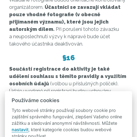
organizátorem.
Účastníci se zavazují vkládat
pouze vhodné fotografie (v obecně
přijímaném významu), které jsou jejich
autorským dílem.
Při porušení tohoto závazku
a neuposlechnutí výzvy k nápravě bude účet
takového účastníka deaktivován.
§16
Součástí registrace do aktivity je také
udělení souhlasu s těmito pravidly a využitím
osobních údajů
(volbou u příslušných políček).
Údaje uvedené při registraci budou uchovány
a některé z nich (zejména se jedná o jméno
Používáme cookies
a příjmení) také zveřejněny na webových stránkách
Tyto webové stránky používají soubory cookie pro
závodu. Souhlas se také týká všech fotografií, které
zajištění správného fungování, zlepšení Vašeho online
v rámci aktivity vzniknou (dobyté checkpointy,
zážitku a sledování anonymní návštěvnosti. Můžete
profilové fotografie a další). Ty mohou být
nastavit
, které kategorie cookies budou webové
zveřejněny na webových stránkách závodu,
stránky používat.