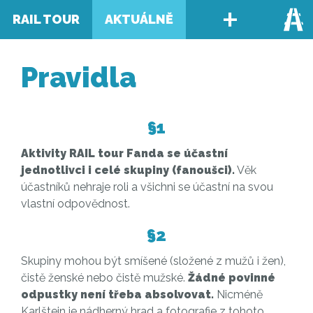
+
RAIL TOUR
AKTUÁLNĚ
Pravidla
§1
Aktivity RAIL tour Fanda se účastní
jednotlivci i celé skupiny (fanoušci).
Věk
účastníků nehraje roli a všichni se účastní na svou
vlastní odpovědnost.
§2
Skupiny mohou být smíšené (složené z mužů i žen),
čistě ženské nebo čistě mužské.
Žádné povinné
odpustky není třeba absolvovat.
Nicméně
Karlštejn je nádherný hrad a fotografie z tohoto