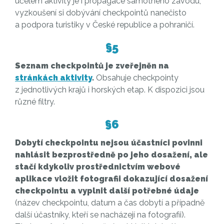
účelem aktivity je i propagace samotného závodu,
vyzkoušení si dobývání checkpointů nanečisto
a podpora turistiky v České republice a pohraničí.
§5
Seznam checkpointů je zveřejněn na
stránkách aktivity
.
Obsahuje checkpointy
z jednotlivých krajů i horských etap. K dispozici jsou
různé filtry.
§6
Dobytí checkpointu nejsou účastníci povinni
nahlásit bezprostředně po jeho dosažení, ale
stačí kdykoliv prostřednictvím webové
aplikace vložit fotografii dokazující dosažení
checkpointu a vyplnit další potřebné údaje
(název checkpointu, datum a čas dobytí a případně
další účastníky, kteří se nacházejí na fotografii).