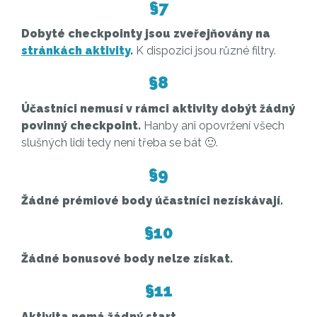
§7
Dobyté checkpointy jsou zveřejňovány na
stránkách aktivity
.
K dispozici jsou různé filtry.
§8
Účastníci nemusí v rámci aktivity dobýt žádný
povinný checkpoint.
Hanby ani opovržení všech
slušných lidí tedy není třeba se bát 🙂.
§9
Žádné prémiové body účastníci nezískávají.
§10
Žádné bonusové body nelze získat.
§11
Aktivita nemá žádný start.