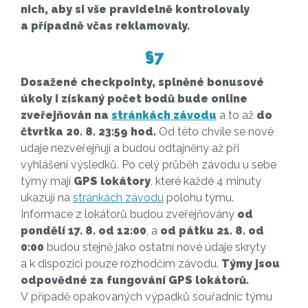
nich, aby si vše pravidelně kontrolovaly
a případně včas reklamovaly.
§7
Dosažené checkpointy, splněné bonusové
úkoly i získaný počet bodů bude online
zveřejňován na
stránkách závodu
a to až
do
čtvrtka 20. 8. 23:59 hod.
Od této chvíle se nové
údaje nezveřejňují a budou odtajněny až při
vyhlášení výsledků. Po celý průběh závodu u sebe
týmy mají
GPS lokátory
, které každé 4 minuty
ukazují na
stránkách závodu
polohu týmu.
Informace z lokátorů budou zveřejňovány
od
pondělí 17. 8. od 12:00
, a
od pátku 21. 8. od
0:00
budou stejně jako ostatní nové údaje skryty
a k dispozici pouze rozhodčím závodu.
Týmy jsou
odpovědné za fungování GPS lokátorů.
V případě opakovaných výpadků souřadnic týmu