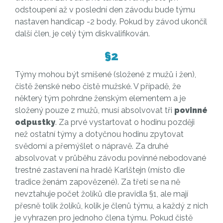
odstoupení až v poslední den závodu bude týmu
nastaven handicap -2 body. Pokud by závod ukončil
další člen, je celý tým diskvalifikován.
§2
Týmy mohou být smíšené (složené z mužů i žen),
čistě ženské nebo čistě mužské. V případě, že
některý tým pohrdne ženským elementem a je
složený pouze z mužů, musí absolvovat tři
povinné
odpustky
. Za prvé vystartovat o hodinu později
než ostatní týmy a dotyčnou hodinu zpytovat
svědomí a přemýšlet o nápravě. Za druhé
absolvovat v průběhu závodu povinné nebodované
trestné zastavení na hradě Karlštejn (místo dle
tradice ženám zapovězené). Za třetí se na ně
nevztahuje počet žolíků dle pravidla §1, ale mají
přesně tolik žolíků, kolik je členů týmu, a každý z nich
je vyhrazen pro jednoho člena týmu. Pokud čistě