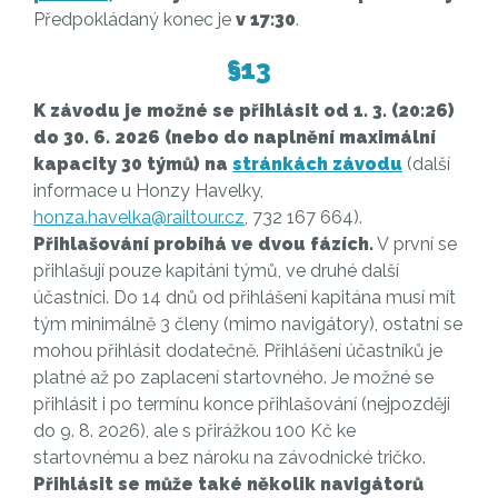
Předpokládaný konec je
v 17:30
.
§13
K závodu je možné se přihlásit od 1. 3. (20:26)
do 30. 6. 2026 (nebo do naplnění maximální
kapacity 30 týmů) na
stránkách závodu
(další
informace u Honzy Havelky,
honza.havelka@railtour.cz
, 732 167 664).
Přihlašování probíhá ve dvou fázích.
V první se
přihlašují pouze kapitáni týmů, ve druhé další
účastníci. Do 14 dnů od přihlášení kapitána musí mít
tým minimálně 3 členy (mimo navigátory), ostatní se
mohou přihlásit dodatečně. Přihlášení účastníků je
platné až po zaplacení startovného. Je možné se
přihlásit i po termínu konce přihlašování (nejpozději
do 9. 8. 2026), ale s přirážkou 100 Kč ke
startovnému a bez nároku na závodnické tričko.
Přihlásit se může také několik navigátorů