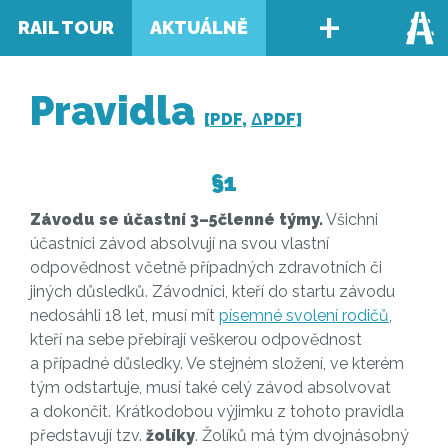
+
RAIL TOUR
AKTUÁLNĚ
Pravidla
[
PDF
,
ΔPDF
]
§1
Závodu se účastní 3–5členné týmy.
Všichni
účastníci závod absolvují na svou vlastní
odpovědnost včetně případných zdravotních či
jiných důsledků. Závodníci, kteří do startu závodu
nedosáhli 18 let, musí mít
písemné svolení rodičů
,
kteří na sebe přebírají veškerou odpovědnost
a případné důsledky. Ve stejném složení, ve kterém
tým odstartuje, musí také celý závod absolvovat
a dokončit. Krátkodobou výjimku z tohoto pravidla
představují tzv.
žolíky
. Žolíků má tým dvojnásobný