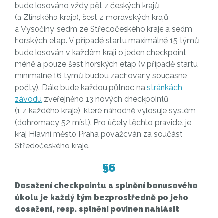
bude losováno vždy pět z českých krajů
(a Zlínského kraje), šest z moravských krajů
a Vysočiny, sedm ze Středočeského kraje a sedm
horských etap. V případě startu maximálně 15 týmů
bude losován v každém kraji o jeden checkpoint
méně a pouze šest horských etap (v případě startu
minimálně 16 týmů budou zachovány současné
počty). Dále bude každou půlnoc na
stránkách
závodu
zveřejněno 13 nových checkpointů
(1 z každého kraje), které náhodně vylosuje systém
(dohromady 52 míst). Pro účely těchto pravidel je
kraj Hlavní město Praha považován za součást
Středočeského kraje.
§6
Dosažení checkpointu a splnění bonusového
úkolu je každý tým bezprostředně po jeho
dosažení, resp. splnění povinen nahlásit