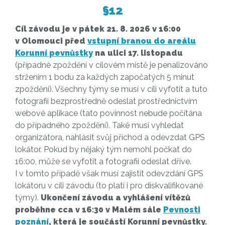
§12
Cíl závodu je v pátek 21. 8. 2026 v 16:00
v Olomouci před
vstupní branou do areálu
Korunní pevnůstky
na ulici 17. listopadu
(případné zpoždění v cílovém místě je penalizováno
stržením 1 bodu za každých započatých 5 minut
zpoždění). Všechny týmy se musí v cíli vyfotit a tuto
fotografii bezprostředně odeslat prostřednictvím
webové aplikace (tato povinnost nebude počítána
do případného zpoždění). Také musí vyhledat
organizátora, nahlásit svůj příchod a odevzdat GPS
lokátor. Pokud by nějaký tým nemohl počkat do
16:00, může se vyfotit a fotografii odeslat dříve.
I v tomto případě však musí zajistit odevzdání GPS
lokátoru v cíli závodu (to platí i pro diskvalifikované
týmy).
Ukončení závodu a vyhlášení vítězů
proběhne cca v 16:30 v Malém sále
Pevnosti
poznání
, která je součástí Korunní pevnůstky.