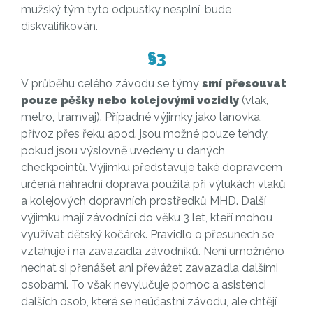
mužský tým tyto odpustky nesplní, bude
diskvalifikován.
§3
V průběhu celého závodu se týmy
smí přesouvat
pouze pěšky nebo kolejovými vozidly
(vlak,
metro, tramvaj). Případné výjimky jako lanovka,
přívoz přes řeku apod. jsou možné pouze tehdy,
pokud jsou výslovně uvedeny u daných
checkpointů. Výjimku představuje také dopravcem
určená náhradní doprava použitá při výlukách vlaků
a kolejových dopravních prostředků MHD. Další
výjimku mají závodníci do věku 3 let, kteří mohou
využívat dětský kočárek. Pravidlo o přesunech se
vztahuje i na zavazadla závodníků. Není umožněno
nechat si přenášet ani převážet zavazadla dalšími
osobami. To však nevylučuje pomoc a asistenci
dalších osob, které se neúčastní závodu, ale chtějí