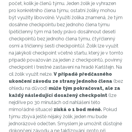
počet, kolik je členů týmu. Jeden žolík je vyhrazen
pro konkrétního člena týmu, ostatní žolíky mohou
být využity libovolně. Využití žolíka znamená, že tým
dosáhne checkpointu bez jednoho člena týmu
(pětičlenný tým má tedy právo dosáhnout deseti
checkpointů bez jednoho člena týmu, čtyřčlenný
osmi a tříčlenný šesti checkpointů). Žolík lze využít
na jakýkoli checkpoint včetně startu, který je v tomto
případě považován za jeden z checkpointů, povinný
checkpoint i trestné zastavení na hradě Karlštejn. Na
cíl žolík využít nelze.
V případě předčasného
ukončení závodu ze strany jednoho člena
(bez
ohledu na důvod)
může tým pokračovat, ale za
každý následující dosažený checkpoint
(lze
nejdříve po 30 minutách od nahlášení této
mimořádné situace)
získá o 1 bod méně.
Pokud
týmu zbývá ještě nějaký žolík, jeden mu bude
jednorázově odečten. Smyslem je umožnit důstojné
dokončení závodu a ne taktizování, proto při