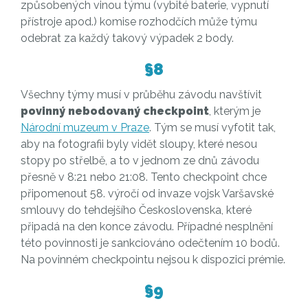
způsobených vinou týmu (vybité baterie, vypnutí
přístroje apod.) komise rozhodčích může týmu
odebrat za každý takový výpadek 2 body.
§8
Všechny týmy musí v průběhu závodu navštívit
povinný nebodovaný checkpoint
, kterým je
Národní muzeum v Praze
. Tým se musí vyfotit tak,
aby na fotografii byly vidět sloupy, které nesou
stopy po střelbě, a to v jednom ze dnů závodu
přesně v 8:21 nebo 21:08. Tento checkpoint chce
připomenout 58. výročí od invaze vojsk Varšavské
smlouvy do tehdejšího Československa, které
připadá na den konce závodu. Případné nesplnění
této povinnosti je sankciováno odečtením 10 bodů.
Na povinném checkpointu nejsou k dispozici prémie.
§9