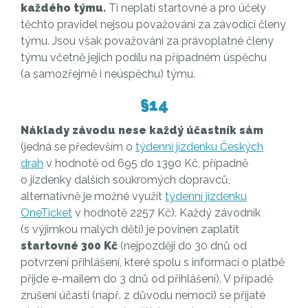
každého týmu.
Ti neplatí startovné a pro účely
těchto pravidel nejsou považováni za závodící členy
týmu. Jsou však považováni za právoplatné členy
týmu včetně jejich podílu na případném úspěchu
(a samozřejmě i neúspěchu) týmu.
§14
Náklady závodu nese každý účastník sám
(jedná se především o
týdenní jízdenku Českých
drah
v hodnotě od 695 do 1390 Kč, případně
o jízdenky dalších soukromých dopravců,
alternativně je možné využít
týdenní jízdenku
OneTicket
v hodnotě 2257 Kč). Každý závodník
(s výjimkou malých dětí) je povinen zaplatit
startovné 300 Kč
(nejpozději do 30 dnů od
potvrzení přihlášení, které spolu s informací o platbě
přijde e-mailem do 3 dnů od přihlášení). V případě
zrušení účasti (např. z důvodu nemoci) se přijaté