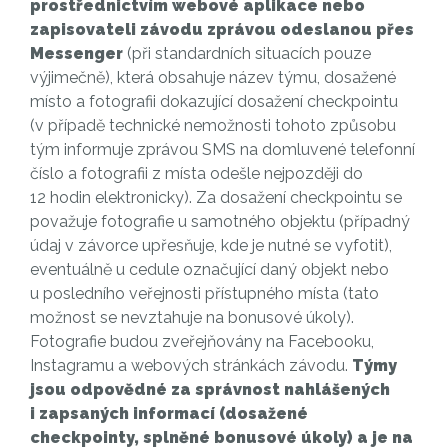
prostřednictvím webové aplikace nebo
zapisovateli závodu zprávou odeslanou přes
Messenger
(při standardních situacích pouze
výjimečně), která obsahuje název týmu, dosažené
místo a fotografii dokazující dosažení checkpointu
(v případě technické nemožnosti tohoto způsobu
tým informuje zprávou SMS na domluvené telefonní
číslo a fotografii z místa odešle nejpozději do
12 hodin elektronicky). Za dosažení checkpointu se
považuje fotografie u samotného objektu (případný
údaj v závorce upřesňuje, kde je nutné se vyfotit),
eventuálně u cedule označující daný objekt nebo
u posledního veřejnosti přístupného místa (tato
možnost se nevztahuje na bonusové úkoly).
Fotografie budou zveřejňovány na Facebooku,
Instagramu a webových stránkách závodu.
Týmy
jsou odpovědné za správnost nahlášených
i zapsaných informací (dosažené
checkpointy, splněné bonusové úkoly) a je na