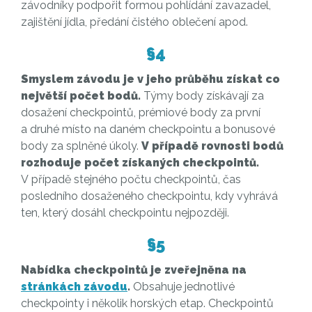
závodníky podpořit formou pohlídání zavazadel,
zajištění jídla, předání čistého oblečení apod.
§4
Smyslem závodu je v jeho průběhu získat co
největší počet bodů.
Týmy body získávají za
dosažení checkpointů, prémiové body za první
a druhé místo na daném checkpointu a bonusové
body za splněné úkoly.
V případě rovnosti bodů
rozhoduje počet získaných checkpointů.
V případě stejného počtu checkpointů, čas
posledního dosaženého checkpointu, kdy vyhrává
ten, který dosáhl checkpointu nejpozději.
§5
Nabídka checkpointů je zveřejněna na
stránkách závodu
.
Obsahuje jednotlivé
checkpointy i několik horských etap. Checkpointů