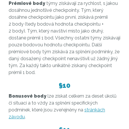
Prémiové body
týmy získávají za rychlost, s jakou
dosáhnou jednotlivé checkpointy. Tým, který
dosáhne checkpointu jako první, získává prémii
2 body (tedy bodová hodnota checkpointu +
2 body). Tým, který navštíví místo jako druhý,
dostane prémii 1 bod. Všechny ostatní týmy získávají
pouze bodovou hodnotu checkpointu. Další
prémiové body tým získává za splnění podmínky, že
daný dosažený checkpoint nenavštívil už žádný jiný
tým. Za každý takto unikátně získaný checkpoint
prémii 1 bod.
§10
Bonusové body
lze získat celkem za deset úkolů
či situací a to vždy za splnění specifických
podmínek, které jsou zveřejněny na
stránkách
závodu
.