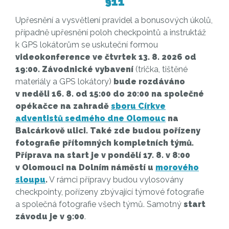
§11
Upřesnění a vysvětlení pravidel a bonusových úkolů,
případně upřesnění poloh checkpointů a instruktáž
k GPS lokátorům se uskuteční formou
videokonference ve čtvrtek 13. 8. 2026 od
19:00. Závodnické vybavení
(trička, tištěné
materiály a GPS lokátory)
bude rozdáváno
v neděli 16. 8. od 15:00 do 20:00 na společné
opékačce na zahradě
sboru Církve
adventistů sedmého dne Olomouc
na
Balcárkově ulici. Také zde budou pořízeny
fotografie přítomných kompletních týmů.
Příprava na start je v pondělí 17. 8. v 8:00
v Olomouci na Dolním náměstí u
morového
sloupu
.
V rámci přípravy budou vylosovány
checkpointy, pořízeny zbývající týmové fotografie
a společná fotografie všech týmů. Samotný
start
závodu je v 9:00
.