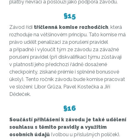
platby nevrací a poslouží jako podpora závodu.
§15
Závod řídí
tříčlenná komise rozhodčích
, která
rozhoduje na většinovém principu. Tato komise má
právo udělit penalizaci za porušení pravidel
a případně i vyloučit tým ze závodu za závažné
porušení pravidel (při diskvalifikaci týmu zůstávají
v platnosti jeho předchozí řádně dosažené
checkpointy, získané prémie i splněné bonusové
úkoly). Tento ročník závodu bude komise pracovat
ve složení: Libor Grůza, Pavel Kostečka a Jiří
Dědeček.
§16
Součástí přihlášení k závodu je také udělení
souhlasu s těmito pravidly a využitím
osobních údajů
(volbou u příslušných políček).