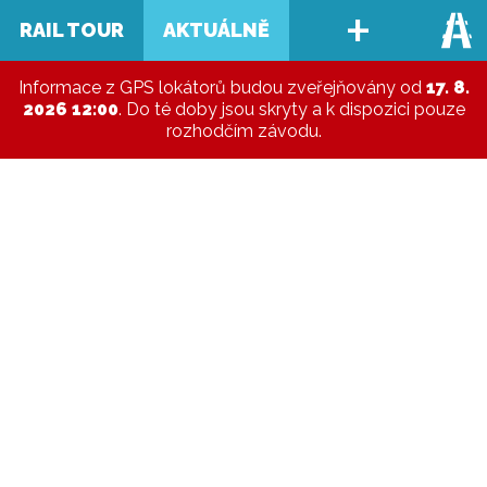
+
RAIL TOUR
AKTUÁLNĚ
Informace z GPS lokátorů budou zveřejňovány od
17. 8.
2026 12:00
. Do té doby jsou skryty a k dispozici pouze
rozhodčím závodu.