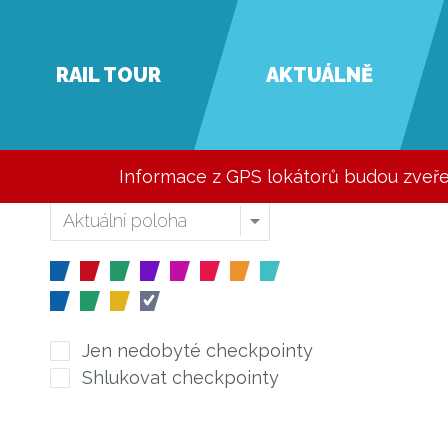
RAIL TOUR
AKTUÁLNĚ
Informace z GPS lokátorů budou zveř
Jen nedobyté checkpointy
Shlukovat checkpointy