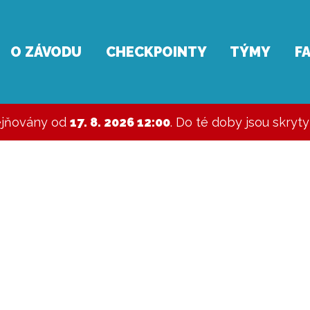
O ZÁVODU
CHECKPOINTY
TÝMY
F
ejňovány od
17. 8. 2026 12:00
. Do té doby jsou skryt