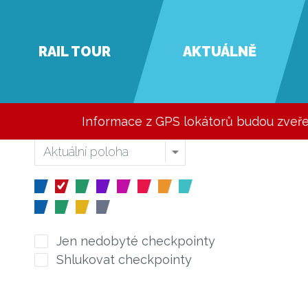
RAIL TOUR
AKTUÁLNĚ
Informace z GPS lokátorů budou zveř
Jen nedobyté checkpointy
Shlukovat checkpointy