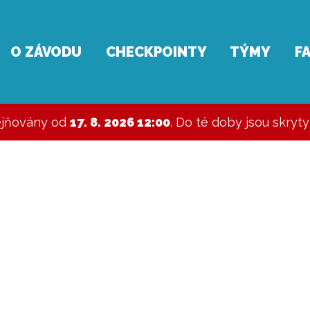
O ZÁVODU
CHECKPOINTY
TÝMY
F
ejňovány od
17. 8. 2026 12:00
. Do té doby jsou skryt